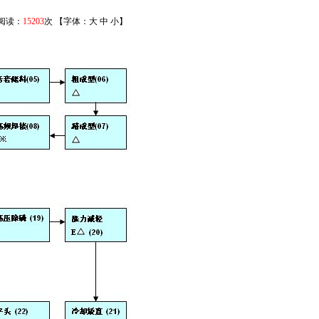
 阅读：
15203
次 【字体：
大
中
小
】