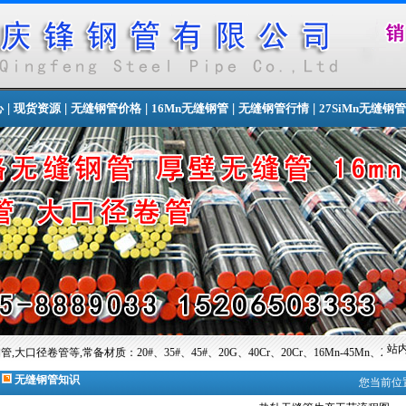
|
|
|
|
|
心
现货资源
无缝钢管价格
16Mn无缝钢管
无缝钢管行情
27SiMn无缝钢管
站内
20#、35#、45#、20G、40Cr、20Cr、16Mn-45Mn、27SiMn、Cr5Mo、12Cr
无缝钢管知识
您当前位