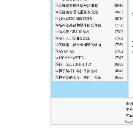
无缝钢管规格型号|无缝钢
20910
无缝钢管理论重量表|无缝
19632
彰化縣l360屈服强度&
18710
结构管外径和壁厚的允许偏
17730
结构管-GB8162结构
17692
API-5CT石油套管规
17602
优碳钢、低合金钢管的纵向
17550
ASTM A5
17052
12Cr2MoWVTiB
17017
银川GB5310高压无缝
16883
脚手架杆件与扣件的选材
16840
脚手架的高度、步距、和纵
16595
返回
主营
电话：
Co