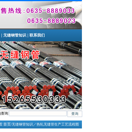
|
|
无缝钢管知识
联系我们
查询:
Mo(T12)、12Cr1MoV、12Cr1MoVG、10CrMo910、 15CrMo、35CrMo、40
首页
置:
/无缝钢管知识／热轧无缝管生产工艺流程图