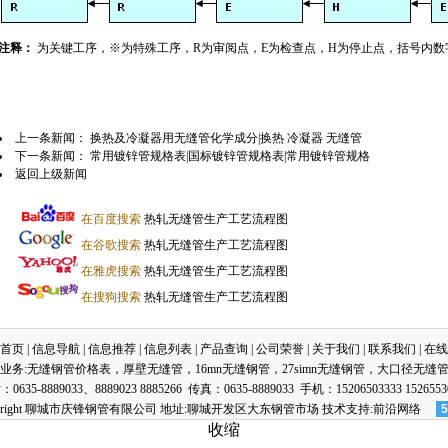
注释：
为关键工序，※为特殊工序，R为审阅点，E为检查点，H为停止点，括号内数
上一条新闻：
换热及冷凝器用无缝管化学成分|换热 冷凝器 无缝管
下一条新闻：
常用镀锌管规格表|国标镀锌管规格表|常用镀锌管规格
返回上级新闻
在百度搜索
热轧无缝管生产工艺流程图
在谷歌搜索
热轧无缝管生产工艺流程图
在雅虎搜索
热轧无缝管生产工艺流程图
在搜狗搜索
热轧无缝管生产工艺流程图
首页
|
信息导航
|
信息推荐
|
信息列表
|
产品查询
|
公司荣誉
|
关于我们
|
联系我们
|
在线
业务:
无缝钢管价格表
，
厚壁无缝管
，
16mn无缝钢管
，
27simn无缝钢管
，
大口径无缝
0635-8889033、8889023 8885266 传真：0635-8889033 手机：15206503333 1526553
pyright 聊城市庆锋钢管有限公司 地址:聊城开发区大东钢管市场
技术
支持:
前沿网络
5
收缩