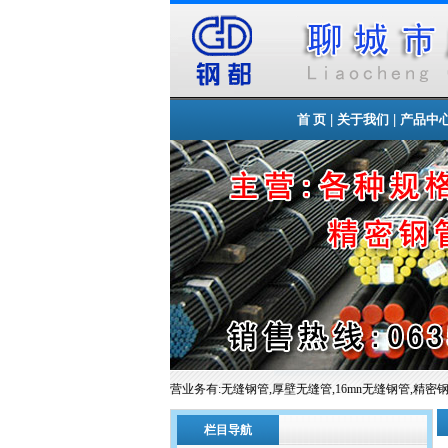
|
|
首 页
关于我们
产品中
有限公司欢迎您的到来!主营业务有:无缝钢管,厚壁无缝管,16mn无缝钢管,精密钢管,大口径卷管等,常备材质：
栏目导航