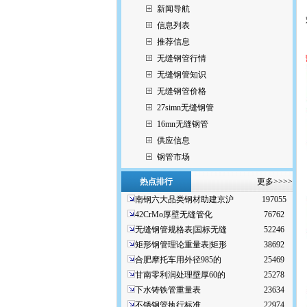
新闻导航
信息列表
推荐信息
无缝钢管行情
无缝钢管知识
无缝钢管价格
27simn无缝钢管
16mn无缝钢管
供应信息
钢管市场
热点排行
更多>>>>
南钢六大品类钢材助建京沪
197055
42CrMo厚壁无缝管化
76762
无缝钢管规格表|国标无缝
52246
矩形钢管理论重量表|矩形
38692
合肥摩托车用外径985的
25469
甘南零利润处理壁厚60的
25278
下水铸铁管重量表
23634
不锈钢管执行标准
22974