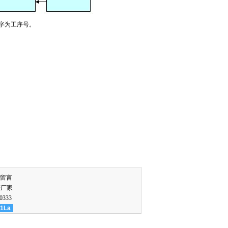
字为工序号。
留言
管厂家
0333
1La