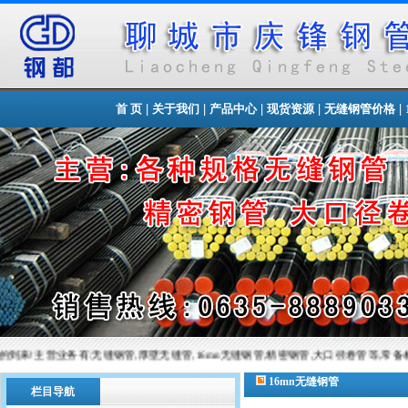
|
|
|
|
|
首 页
关于我们
产品中心
现货资源
无缝钢管价格
务有:无缝钢管,厚壁无缝管,16mn无缝钢管,精密钢管,大口径卷管等,常备材质：20#、35#、45#、20
16mn无缝钢管
栏目导航