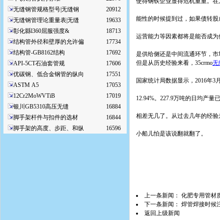
使得钢铁企业显得危机重重。在之
无缝钢管规格型号|无缝钢
20912
能性的时候提到过，如果债转股
无缝钢管理论重量表|无缝
19633
彰化縣l360屈服强度&
18713
运营能力等因素都将是能否成为
结构管外径和壁厚的允许偏
17734
结构管-GB8162结构
17692
是供给侧还是中间流通环节，市
但是从历史经验来看，35crmo
无
API-5CT石油套管规
17606
优碳钢、低合金钢管的纵向
17551
国家统计局数据显示，2016年3
ASTM A5
17053
12Cr2MoWVTiB
17019
12.94%。227.9万吨的日均
银川GB5310高压无缝
16884
相差无几了。从过去几年的经验
脚手架杆件与扣件的选材
16844
脚手架的高度、步距、和纵
16596
小船儿怕是该说翻就翻了。
上一条新闻：
化肥专用管材
下一条新闻：
焊管焊接时候
返回上级新闻