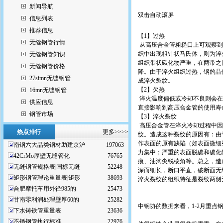
新闻导航
双击自动滚屏
信息列表
推荐信息
【1】过热
无缝钢管行情
从高压合金管粗糙口上可观察到淬
织中出现粗针状马氏体，则为淬
无缝钢管知识
组织带状碳化物严重，在两带之
无缝钢管价格
降。由于淬火组织过热，钢的晶
27simn无缝钢管
成淬火裂纹。
【2】欠热
16mn无缝钢管
淬火温度偏低或冷却不良则会在
供应信息
直接影响到高压合金管的使用寿
钢管市场
【3】淬火裂纹
高压合金管在淬火冷却过程中因
热点排行
更多>>>>
纹。造成这种裂纹的原因有：由
作表面的原有缺陷（如表面微细
南钢六大品类钢材助建京沪
197063
力集中；严重的表面脱碳和碳化
42CrMo厚壁无缝管化
76765
痕、油沟尖锐棱角等。总之，造
无缝钢管规格表|国标无缝
52248
深而细长，断口平直，破断面无
矩形钢管理论重量表|矩形
38693
淬火裂纹的组织特征是裂纹两侧
合肥摩托车用外径985的
25473
甘南零利润处理壁厚60的
25282
中钢协的数据来看，1-2月重点
下水铸铁管重量表
23636
不锈钢管执行标准
22976