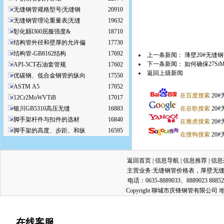
无缝钢管规格型号|无缝钢
20910
无缝钢管理论重量表|无缝
19632
彰化縣l360屈服强度&
18710
结构管外径和壁厚的允许偏
17730
结构管-GB8162结构
17692
上一条新闻：
薄壁20#无缝
下一条新闻：
如何确保27Si
API-5CT石油套管规
17602
返回上级新闻
优碳钢、低合金钢管的纵向
17550
ASTM A5
17052
在百度搜索
20
12Cr2MoWVTiB
17017
银川GB5310高压无缝
16883
在谷歌搜索
20
脚手架杆件与扣件的选材
16840
在雅虎搜索
20
脚手架的高度、步距、和纵
16595
在搜狗搜索
20
返回首页
|
信息导航
|
信息推荐
|
信息
主营业务:
无缝钢管价格表
，
厚壁无
电话：0635-8889033、8889023 8885
Copyright 聊城市庆锋钢管有限公
在线客服