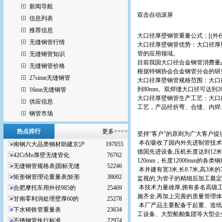
新闻导航
双击自动滚屏
信息列表
推荐信息
大口径厚壁钢管重量公式：[(外径-壁
无缝钢管行情
大口径厚壁钢管优势：大口径厚
管的应用领域。
无缝钢管知识
目前我国大口径合金钢管消费量
无缝钢管价格
根据特钢协会合金钢管分会的研究
27simn无缝钢管
大口径厚壁钢管规格范围：大口径
到80mm。双焊缝大口径可达到20
16mn无缝钢管
大口径厚壁钢管生产工艺：大口
供应信息
工艺，产品经折弯、合缝、内焊
钢管市场
热点排行
更多>>>>
坚持“客户”的原则为广大客户
本在吸收了国内外先进制管技术的
南钢六大品类钢材助建京沪
197055
德国先进设备,压机长度达到12
42CrMo厚壁无缝管化
76762
120mm，长度12000mm的各
无缝钢管规格表|国标无缝
52246
本并建有宽3米,长8.7米,高
矩形钢管理论重量表|矩形
38692
监视的,为管子的精细后加工奠
本技术力量雄厚,拥有多名高级工
合肥摩托车用外径985的
25469
施齐全,再加上完善的质量管理
甘南零利润处理壁厚60的
25278
本厂产品主要配备于起重、造纸
下水铸铁管重量表
23634
工设备、大型船舶集团等大型企
不锈钢管执行标准
22974