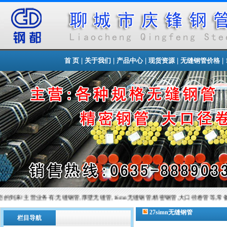
|
|
|
|
|
首 页
关于我们
产品中心
现货资源
无缝钢管价格
业务有:无缝钢管,厚壁无缝管,16mn无缝钢管,精密钢管,大口径卷管等,常备材质：20#、35#、45#、2
27simn无缝钢管
栏目导航